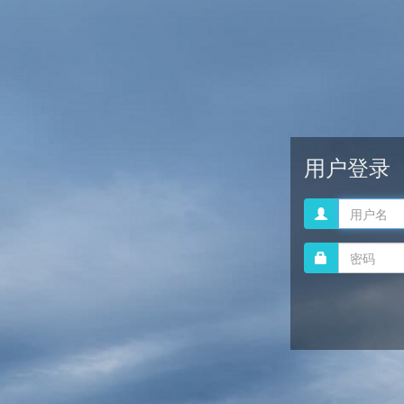
用户登录
登
录
名
密
码